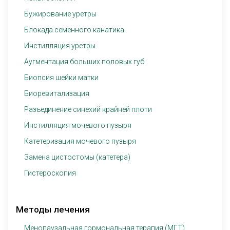
Бужирование уретры
Блокада семенного канатика
Инстилляция уретры
Аугментация больших половых губ
Биопсия шейки матки
Биоревитализация
Разъединение синехий крайней плоти
Инстилляция мочевого пузыря
Катетеризация мочевого пузыря
Замена цистостомы (катетера)
Гистероскопия
Методы лечения
Менопаузальная гормональная терапия (МГТ)