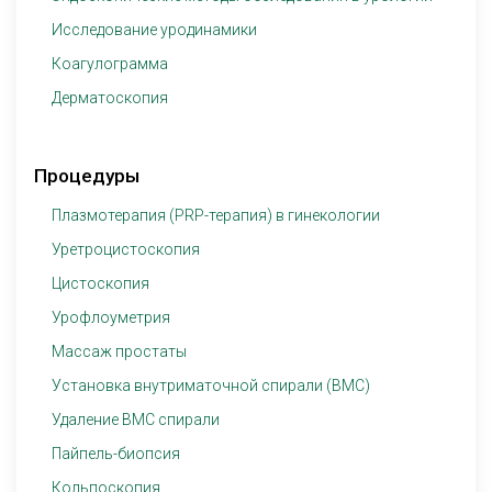
Исследование уродинамики
Коагулограмма
Дерматоскопия
Процедуры
Плазмотерапия (PRP-терапия) в гинекологии
Уретроцистоскопия
Цистоскопия
Урофлоуметрия
Массаж простаты
Установка внутриматочной спирали (ВМС)
Удаление ВМС спирали
Пайпель-биопсия
Кольпоскопия